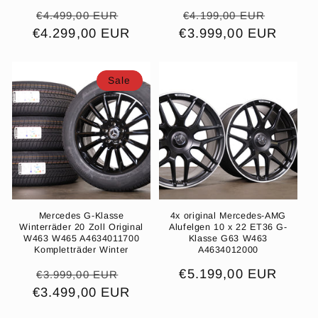
Normaler
Verkaufspreis
Normaler
Verkau
€4.499,00 EUR
€4.199,00 EUR
€4.299,00 EUR
Preis
€3.999,00 EUR
Preis
Sale
Mercedes G-Klasse
4x original Mercedes-AMG
Winterräder 20 Zoll Original
Alufelgen 10 x 22 ET36 G-
W463 W465 A4634011700
Klasse G63 W463
Kompletträder Winter
A4634012000
Normaler
Verkaufspreis
Normaler
€5.199,00 EUR
€3.999,00 EUR
€3.499,00 EUR
Preis
Preis