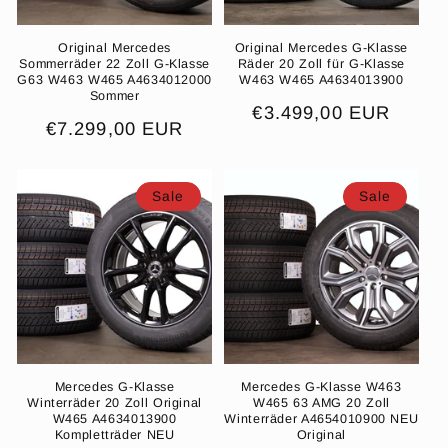
Original Mercedes
Original Mercedes G-Klasse
Sommerräder 22 Zoll G-Klasse
Räder 20 Zoll für G-Klasse
G63 W463 W465 A4634012000
W463 W465 A4634013900
Sommer
Normaler
€3.499,00 EUR
Normaler
€7.299,00 EUR
Preis
Preis
Sale
Sale
Mercedes G-Klasse
Mercedes G-Klasse W463
Winterräder 20 Zoll Original
W465 63 AMG 20 Zoll
W465 A4634013900
Winterräder A4654010900 NEU
Kompletträder NEU
Original