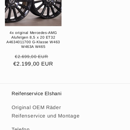
4x original Mercedes-AMG
Alufelgen 8,5 x 20 ET32
A4634011700 G-Klasse W463
W463A W465
Normaler
Verkaufspreis
€2.699,00 EUR
€2.199,00 EUR
Preis
Reifenservice Elshani
Original OEM Räder
Reifenservice und Montage
Telefon