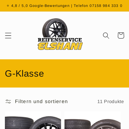
Direkt
⭐ 4,8 / 5,0 Google-Bewertungen | Telefon 07158 984 333 0
zum
Inhalt
Warenko
K
G-Klasse
a
t
Filtern und sortieren
11 Produkte
e
g