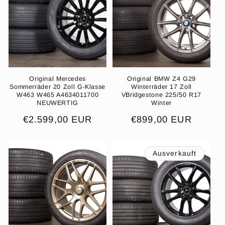
o
r
i
e
:
Original Mercedes
Original BMW Z4 G29
Sommerräder 20 Zoll G-Klasse
Winterräder 17 Zoll
W463 W465 A4634011700
VBridgestone 225/50 R17
NEUWERTIG
Winter
Normaler
€2.599,00 EUR
Normaler
€899,00 EUR
Preis
Preis
Ausverkauft